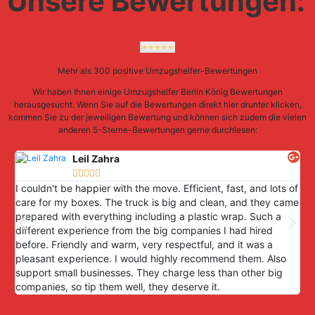
Unsere Bewertungen:
Mehr als 300 positive Umzugshelfer-Bewertungen
Wir haben Ihnen einige Umzugshelfer Berlin König Bewertungen
herausgesucht. Wenn Sie auf die Bewertungen direkt hier drunter klicken,
kommen Sie zu der jeweiligen Bewertung und können sich zudem die vielen
anderen 5-Sterne-Bewertungen gerne durchlesen:
Leil Zahra





I couldn't be happier with the move. Efficient, fast, and lots of
Ei
care for my boxes. The truck is big and clean, and they came
all
prepared with everything including a plastic wrap. Such a
Pro
different experience from the big companies I had hired
ei
before. Friendly and warm, very respectful, and it was a
eff
pleasant experience. I would highly recommend them. Also
support small businesses. They charge less than other big
companies, so tip them well, they deserve it.