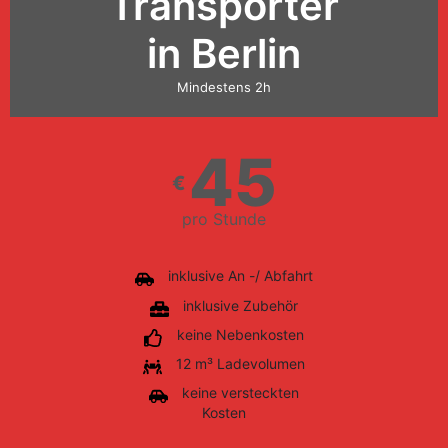
Transporter
in Berlin
Mindestens 2h
45
€
pro Stunde
inklusive An -/ Abfahrt
inklusive Zubehör
keine Nebenkosten
12 m³ Ladevolumen
keine versteckten
Kosten