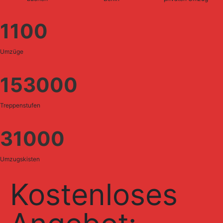
1100
Umzüge
153000
Treppenstufen
31000
Umzugskisten
Kostenloses