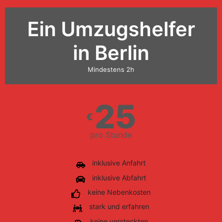
Ein Umzugshelfer
in Berlin
Mindestens 2h
25
€
pro Stunde
inklusive Anfahrt
inklusive Abfahrt
keine Nebenkosten
stark und erfahren
keine versteckten