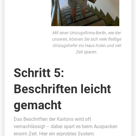
Mit einer Umzugsfirma Berlin, wie der
unseren, können Sie sich viele fleißige
Umzugshefer ins Haus holen und viel
Zeit sparen.
Schritt 5:
Beschriften leicht
gemacht
Das Beschriften der Kartons wird oft
vernachlässigt – dabei spart es beim Auspacken
enorm Zeit. Hier ein erprobtes System: