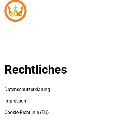
Umzugsunternehmen – Möbelpacker – Transport
Umzugshelfer Berlin Koenig
– Einlagerung
Rechtliches
Datenschutzerklärung
Impressum
Cookie-Richtlinie (EU)