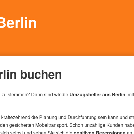
Berlin
rlin buchen
n zu stemmen? Dann sind wir die
Umzugshelfer aus Berlin
, m
e kräftezehrend die Planung und Durchführung sein kann und st
r den gesicherten Möbeltransport. Schon unzählige Kunden hab
ich selbst und sehen Sie sich die
positiven Rezensionen
an,