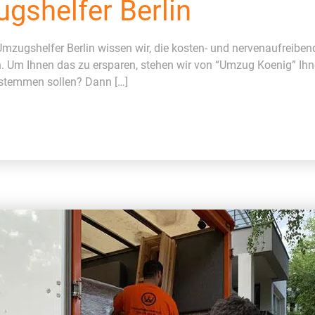
gshelfer Berlin
mzugshelfer Berlin wissen wir, die kosten- und nervenaufreiben
n. Um Ihnen das zu ersparen, stehen wir von “Umzug Koenig” Ihn
 stemmen sollen? Dann […]