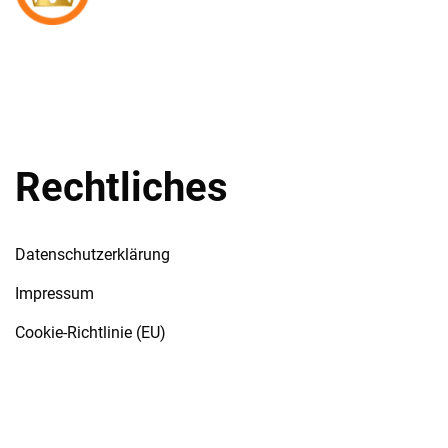
Umzugsunternehmen – Möbelpacker – Transport
Umzugshelfer Berlin Koenig
– Einlagerung
Rechtliches
Datenschutzerklärung
Impressum
Cookie-Richtlinie (EU)