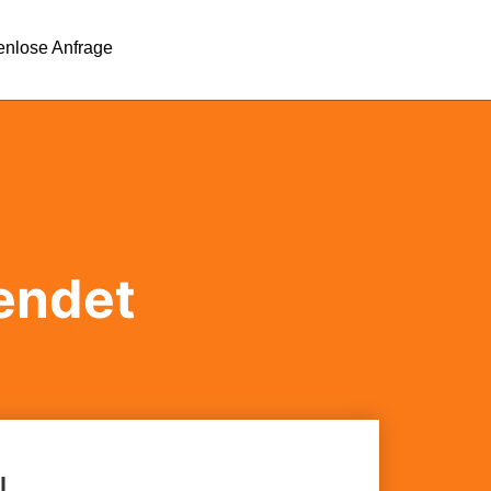
enlose Anfrage
endet
!